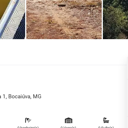
a 1, Bocaiúva, MG
0 banheiro(s)
0 Vaga(s)
0 Suíte(s)