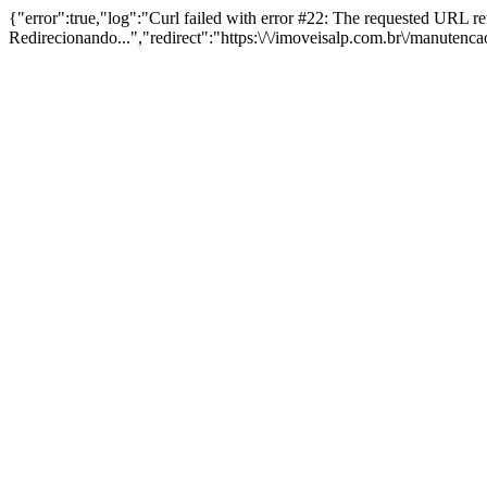
{"error":true,"log":"Curl failed with error #22: The requested URL 
Redirecionando...","redirect":"https:\/\/imoveisalp.com.br\/manutenc